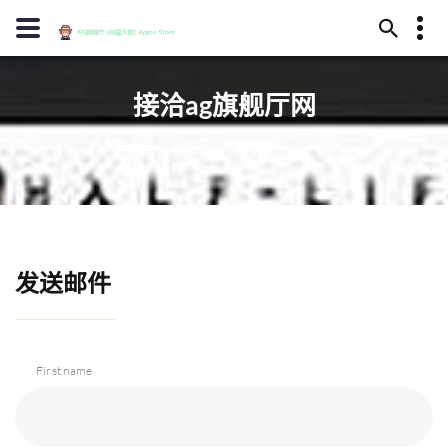
13594780181
接洽ag旗舰厅网
酒泉市元殊之涧277号
diyipingpai@www.j9.com
首页
Contacts Us
发送邮件
First name