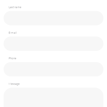
Last name
E-mail
Phone
Message