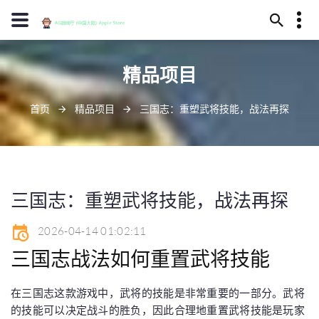
13594780181
精品项目
酒泉市元殊之涧277号
diyipingpai@www.j9.com
首页
精品项目
三国志：重塑武将技能，战法再探
三国志：重塑武将技能，战法再探
2026-04-14 01:02:11
三国志战法如何重置武将技能
在三国志这款游戏中，武将的技能是非常重要的一部分。武将
的技能可以决定战斗的胜负，因此合理地重置武将技能是玩家