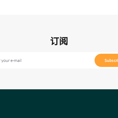
订阅
 your e-mail
Subscr